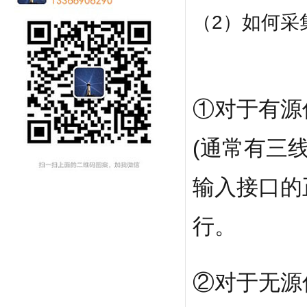
（2）如何采
①对于有源
(通常有三
输入接口的
行。
②对于无源