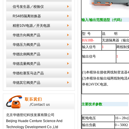
信号发生器／校验仪
RS485隔离转换器
输入/输出范围选型（代码）
精密10V电源／开关电源
型 号
说 明
华德方向阀类产品
HA18B-
无源隔离器（输
华德压力阀类产品
输入信号
1
两线制变
华德比例阀类产品
输出信号
1
华德流量阀类产品
(1)本模块在接收两线制变送器4
华德柱塞泵马达产品
(2)本模块在输出端两线制电流
华德其它阀类产品
串有24VDC电源。
主要技术参数
北京华德世纪科技发展有限公司
配电电压
16
～
28v(
Beijing Huade Centure Science And
输出负载
0
～
500
Ω
Technology Development Co.,Ltd