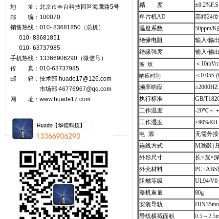
精 度
±0.2%F.S
地 址：北京市丰台科技园区海鹰路5号
单片机AD
高精24位
邮 编：100070
销售热线：010- 83681850（总机）
温度系数
50ppm/K
010- 83681851
绝缘电阻
输入/输出≥
010- 63737985
绝缘强度
输入/输出
手机热线：13366906290（微信号）
＜10mVr
波 纹
传 真：010-63737985
＜0.05S 
响应时间
邮 箱：技术部 huade17@126.com
频率响应
≤2000HZ
市场部
46776967@qq.com
执行标准
GB/T182
网 址：www.huade17.com
工作温度
-20
℃
～＋
工作湿度
≤90%
电 源
无需外接
连线方式
M3螺钉
外形尺寸
长×宽×深＝
外壳材料
PC+ABS
阻燃等级
UL94/V0
整机重量
80g
安装导轨
DIN35m
导线横截面积
0.5
～
2.5