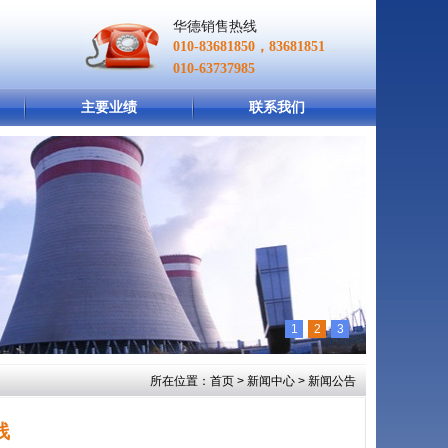
华德销售热线
010-83681850，83681851
010-63737985
主要业绩
联系我们
1
2
3
所在位置：
首页
>
新闻中心
> 新闻公告
线